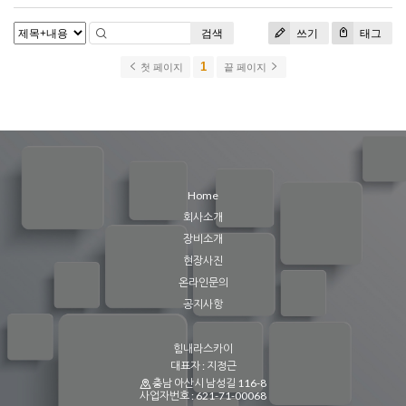
검색
쓰기
태그
1
첫 페이지
끝 페이지
Home
회사소개
장비소개
현장사진
온라인문의
공지사항
힘내라스카이
대표자 : 지정근
충남 아산시 남성길 116-8
사업자번호 : 621-71-00068