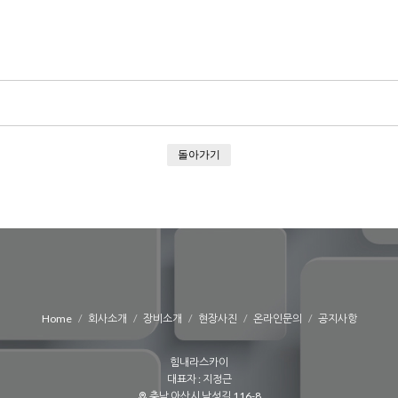
돌아가기
Home
회사소개
장비소개
현장사진
온라인문의
공지사항
힘내라스카이
대표자 : 지정근
충남 아산시 남성길 116-8