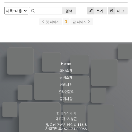
검색
쓰기
태그
1
첫 페이지
끝 페이지
Home
회사소개
장비소개
현장사진
온라인문의
공지사항
힘내라스카이
대표자 : 지정근
충남 아산시 남성길 116-8
사업자번호 : 621-71-00068